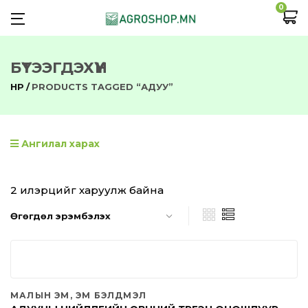
0
БҮТЭЭГДЭХҮҮН
НҮҮР
PRODUCTS TAGGED “АДУУ”
Ангилал харах
2 илэрцийг харуулж байна
МАЛЫН ЭМ, ЭМ БЭЛДМЭЛ