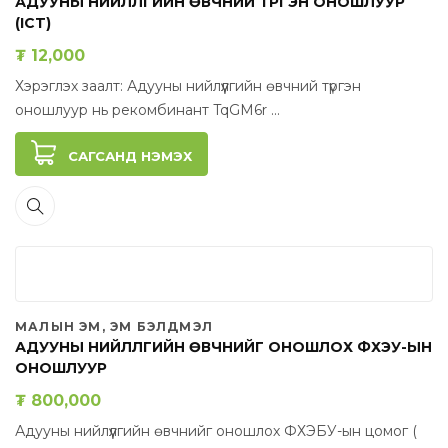
АДУУНЫ НИЙЛҮҮЛГИЙН ӨВЧНИЙ ТҮРГЭН ОНОШЛУУР
(ICT)
₮
12,000
Хэрэглэх заалт: Адууны нийлүүлгийн өвчний түргэн
оношлуур нь рекомбинант TqGM6r ...
САГСАНД НЭМЭХ
МАЛЫН ЭМ, ЭМ БЭЛДМЭЛ
АДУУНЫ НИЙЛҮҮЛГИЙН ӨВЧНИЙГ ОНОШЛОХ ФХЭУ-ЫН
ОНОШЛУУР
₮
800,000
Адууны нийлүүлгийн өвчнийг оношлох ФХЭБУ-ын цомог (