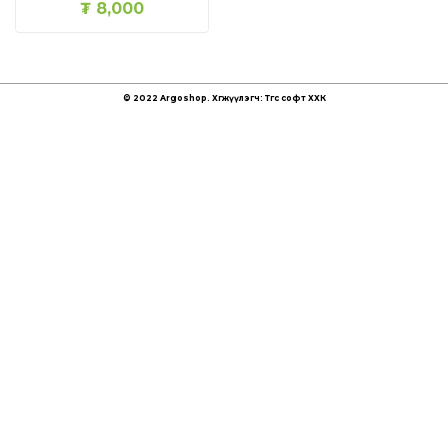
₮
8,000
© 2022 Argoshop. Хөгжүүлэгч:
Төгс софт ХХК