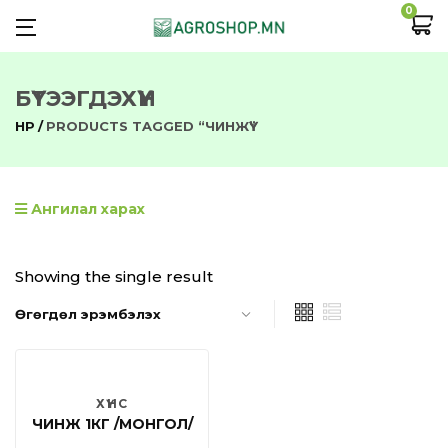
0
БҮТЭЭГДЭХҮҮН
НҮҮР
PRODUCTS TAGGED “ЧИНЖҮҮ”
Ангилал харах
Showing the single result
ХҮНС
ЧИНЖҮҮ 1КГ /МОНГОЛ/